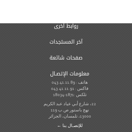
روابط أخرى
آخر المستجدات
صفحات شائعة
معلومات الإتصـال
هاتف : 043.41.11.89
فاكس : 043.41.11.91
تلكس :1871-18034
22، شارع أبي عياد عبد الكريم
نهج باستور ص.ب 119
13000، تلمسان، الجزائر
للإتصـال بنا ←