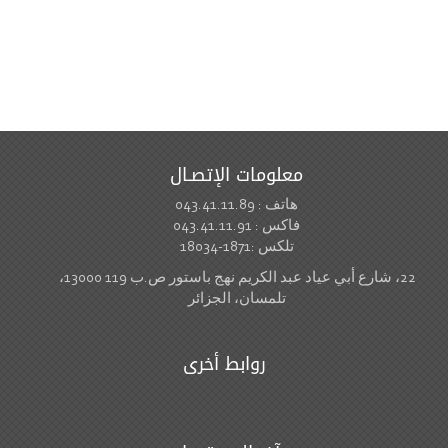
معلومات الإتصـال
هاتف : 043.41.11.89
فاكس : 043.41.11.91
تلكس :1871-18034
22، شارع أبي عياد عبد الكريم نهج باستور ص.ب 119 13000،
تلمسان، الجزائر
روابط أخرى