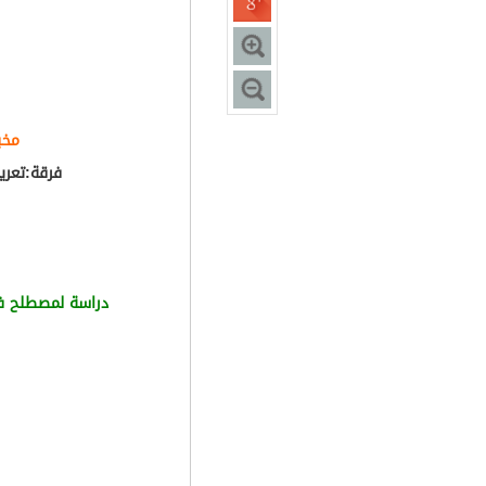
مخب
فرقة:تعري
دراسة لمصطلح في 