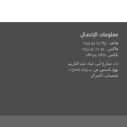
معلومات الإتصـال
هاتف : 043.41.11.89
فاكس : 043.41.11.91
تلكس :1871-18034
22، شارع أبي عياد عبد الكريم
نهج باستور ص.ب 119 13000،
تلمسان، الجزائر