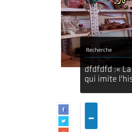
Recherche
dfdfdfd :« La
qui imite l'hi
-