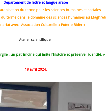
Département de lettre et langue arabe
’arabisation du terme pour les sciences humaines et sociales.
n du terme dans le domaine des sciences humaines au Maghreb
nariat avec l’Association Culturelle « Poterie Bidèr »
Atelier scientifique :
argile : un patrimoine qui imite l'histoire et préserve l'identité. »
18 avril 2024.