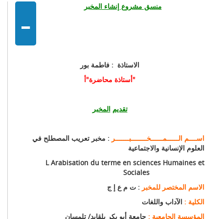
-
منسق مشروع إنشاء المخبر
الاستاذة
:
فاطمة بور
أستاذة محاضرة"أ"
تقديم
المخب
ر
اســــم الــــــمــــــخــــــــبـــــــ
ر
: مخبر تعريب المصطلح في
العلوم الإنسانية والاجتماعية
L Arabisation du terme en sciences Humaines et
Sociales
الاسم
المختصر للمخبر
: ت م ع إ ج
الكلية :
الآداب واللغات
المؤسسة الجامعية :
جامعة أبو بكر بلقايد/ تلمسان